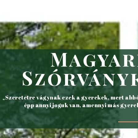
Magyar
Szórvány
„Szeretetre vágynak ezek a gyerekek, mert abból
épp annyi joguk van, amennyi más gyerek