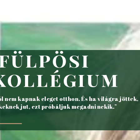
fülpösi
kollégium
 nem kapnak eleget otthon. És ha világra jöttek,
eknek jut, ezt próbáljuk megadni nekik.”